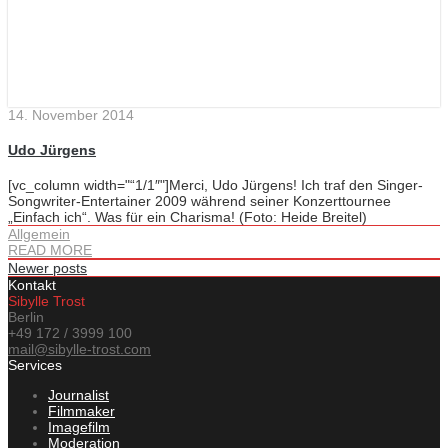
14. November 2014
Udo Jürgens
[vc_column width="“1/1″"]Merci, Udo Jürgens! Ich traf den Singer-
Songwriter-Entertainer 2009 während seiner Konzerttournee
„Einfach ich“. Was für ein Charisma! (Foto: Heide Breitel)
Allgemein
READ MORE
Newer posts
Kontakt
Sibylle Trost
Berlin
+49 172 / 3999 100
mail@sibylle-trost.com
Services
Journalist
Filmmaker
Imagefilm
Moderation