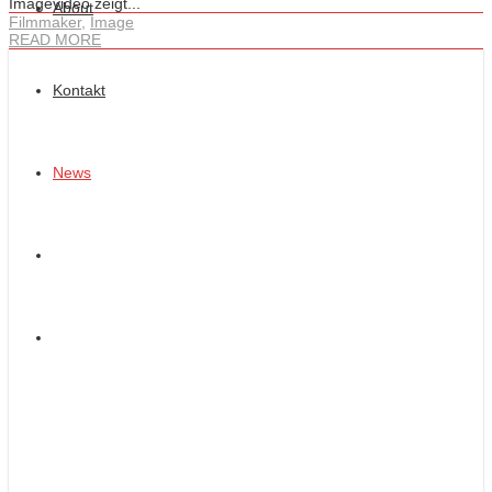
Imagevideo zeigt...
About
Filmmaker
,
Image
READ MORE
Kontakt
News