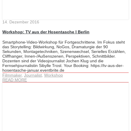
14. Dezember 2016
Workshop: TV aus der Hosentasche I Berlin
Smartphone-Video-Workshop für Fortgeschrittene. Im Fokus steht
das Storytelling: Bildwirkung, NoGos, Dramaturgie der 90
Sekunden, Montagetechniken, Szenenwechsel, Serielles Erzählen,
Cliffhanger, Innen-/Außenszenen, Perspektiven, Schnittbilder.
Dozenten sind der Videojournalist Jochen Klug und die
Fernsehjournalistin Sibylle Trost. Your Booking: https://tv-aus-der-
hosentasche-januar.eventbrite.de
Filmmaker
,
Journalist
,
Workshop
READ MORE