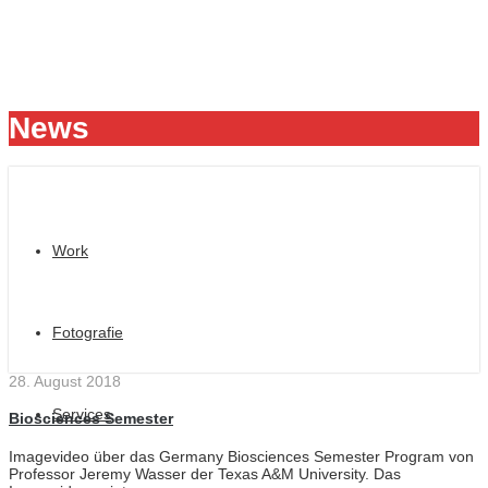
News
Work
Fotografie
28. August 2018
Services
Biosciences Semester
Imagevideo über das Germany Biosciences Semester Program von
Professor Jeremy Wasser der Texas A&M University. Das