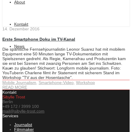
About
Kontakt
14. Dezember 2016
Erste Smartphone Doku im TV-Kanal
News
Die spanische Fernsehjournalistin Leonor Suarez hat mit mobilem
Equipment eine 50 Minuten lange TV-Dokumentation mit
Spielszenen gedreht. Als Regie, Kamerafrau und Produzentin kam
sie erst bei Szenen mit zwanzig Personen am Set ins Schwitzen.
Kaum zu glauben! Stichwort: Longform mobile journalism. Foto:
YouTuberin Charlene filmt ihr Statement mit sicherem Stand im
Workshop "TV aus der Hosentasche".
Mobile Journalism
,
Smartphone-Video
,
Workshop
READ MORE
Kontakt
Sibylle Trost
Berlin
+49 172 / 3999 100
mail@sibylle-trost.com
Services
Journalist
Filmmaker