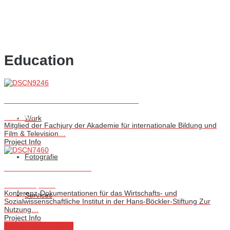
Education
Akademie für Internationale Bildung
Education
Work
Mitglied der Fachjury der Akademie für internationale Bildung und
Film & Television…
Project Info
Fotografie
Dokumentationen WSI
Education, Web
Konferenz-Dokumentationen für das Wirtschafts- und
Services
Sozialwissenschaftliche Institut in der Hans-Böckler-Stiftung Zur
Nutzung…
Project Info
LOAD MORE POSTS