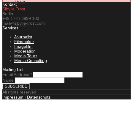
About
Kontakt
Sibylle Trost
Berlin
+49 172 / 3999 100
mail@sibylle-trost.com
Kontakt
Services
Journalist
Filmmaker
Imagefilm
News
Moderation
Media Tours
Media Consulting
Mailing List
Email Address
*
Name
All rights reserved
Impressum
|
Datenschutz